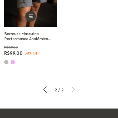
Bermuda Masculina
Performance Anatômico
para Treinos Intensos
R$159,00
R$99,00
38
% OFF
2
/
2