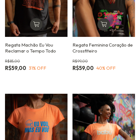
Regata Machão Eu Vou
Regata Feminina Coração de
Reclamar o Tempo Todo
Crossfiteiro
R$85,00
R$99,00
R$59,00
R$59,00
31
% OFF
40
% OFF