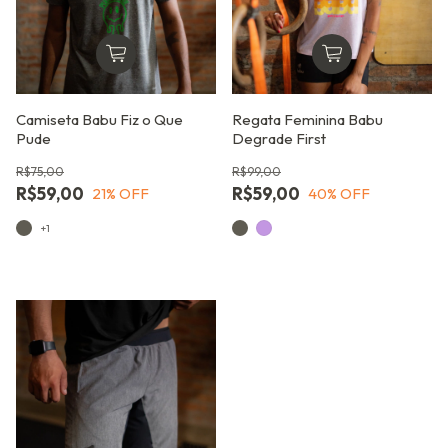
Camiseta Babu Fiz o Que
Regata Feminina Babu
Pude
Degrade First
R$75,00
R$99,00
R$59,00
R$59,00
21
% OFF
40
% OFF
+1