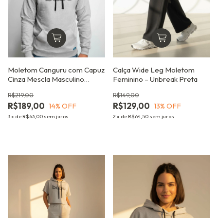
Moletom Canguru com Capuz
Calça Wide Leg Moletom
Cinza Mescla Masculino
Feminino – Unbreak Preta
Unbreak
R$219,00
R$149,00
R$189,00
R$129,00
14
% OFF
13
% OFF
3
x
de
R$63,00
sem juros
2
x
de
R$64,50
sem juros