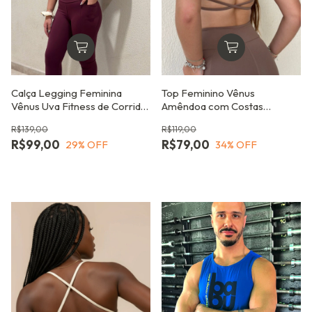
Calça Legging Feminina
Top Feminino Vênus
Vênus Uva Fitness de Corrida
Amêndoa com Costas
com Proteção UV e Bolso
Abertas
R$139,00
R$119,00
R$99,00
R$79,00
29
% OFF
34
% OFF