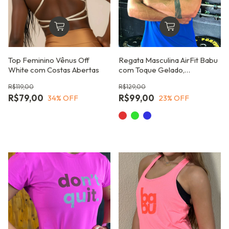
Top Feminino Vênus Off
Regata Masculina AirFit Babu
White com Costas Abertas
com Toque Gelado,
Performance Elevada e
R$119,00
R$129,00
Tecnologia Esportiva
R$79,00
R$99,00
34
% OFF
23
% OFF