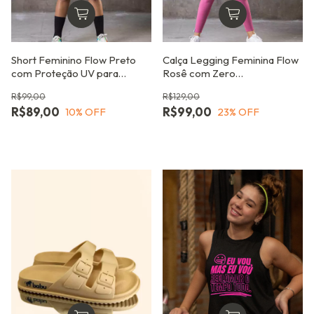
Short Feminino Flow Preto
Calça Legging Feminina Flow
com Proteção UV para
Rosê com Zero
Academia e Dia a Dia
Transparência
R$99,00
R$129,00
R$89,00
R$99,00
10
% OFF
23
% OFF