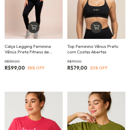
Calça Legging Feminina
Top Feminino Vênus Preto
Vênus Preta Fitness de
com Costas Abertas
Corrida com Proteção UV e
R$159,00
R$99,00
Bolso
R$99,00
R$79,00
38
% OFF
20
% OFF