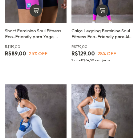
Short Feminino Soul Fitness
Calça Legging Feminina Soul
Eco-Friendly para Yoga,
Fitness Eco-Friendly para Alta
Crossfit e Treinos de Alta
Performance
R$119,00
R$179,00
Performance
R$89,00
R$129,00
25
% OFF
28
% OFF
2
x
de
R$64,50
sem juros