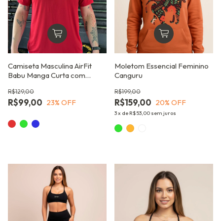
Camiseta Masculina AirFit
Moletom Essencial Feminino
Babu Manga Curta com
Canguru
Conforto Térmico
R$129,00
R$199,00
R$99,00
R$159,00
23
% OFF
20
% OFF
3
x
de
R$53,00
sem juros