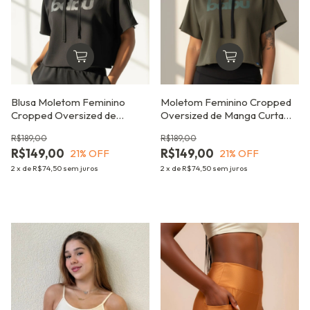
Blusa Moletom Feminino
Moletom Feminino Cropped
Cropped Oversized de
Oversized de Manga Curta
Manga Curta com Capuz –
com Capuz – Unbreak Verde
R$189,00
R$189,00
Unbreak Preto
Petróleo
R$149,00
R$149,00
21
% OFF
21
% OFF
2
x
de
R$74,50
sem juros
2
x
de
R$74,50
sem juros