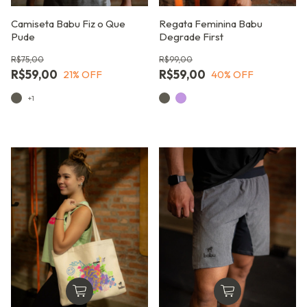
Camiseta Babu Fiz o Que
Regata Feminina Babu
Pude
Degrade First
R$75,00
R$99,00
R$59,00
R$59,00
21
% OFF
40
% OFF
+1