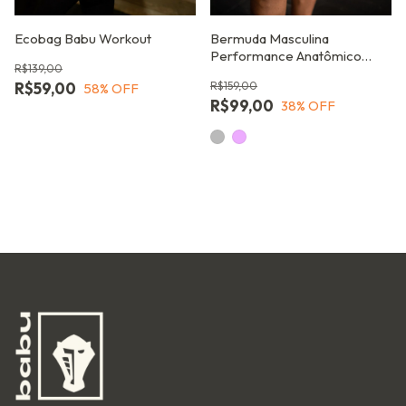
Ecobag Babu Workout
Bermuda Masculina
Performance Anatômico
R$139,00
para Treinos Intensos
R$59,00
R$159,00
58
% OFF
R$99,00
38
% OFF