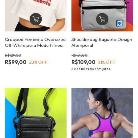
Cropped Feminino Oversized
Shoulderbag Baguete:Design
Off-White para Moda Fitness
Atemporal
e Streetwea
R$129,00
R$159,00
R$99,00
R$109,00
23
% OFF
31
% OFF
2
x
de
R$54,50
sem juros