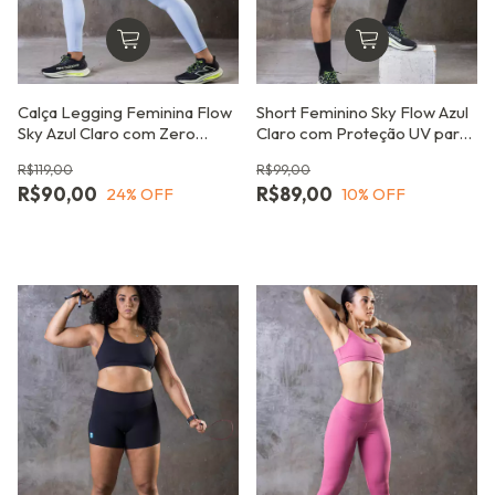
Calça Legging Feminina Flow
Short Feminino Sky Flow Azul
Sky Azul Claro com Zero
Claro com Proteção UV para
Transparência
Academia e Dia a Dia
R$119,00
R$99,00
R$90,00
R$89,00
24
% OFF
10
% OFF