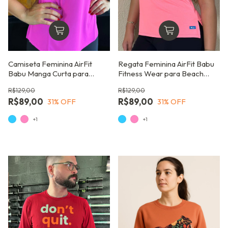
Camiseta Feminina AirFit
Regata Feminina AirFit Babu
Babu Manga Curta para
Fitness Wear para Beach
Atividade Física, com
Tennis e Corrida
R$129,00
R$129,00
Respirabilidade e
R$89,00
R$89,00
31
% OFF
31
% OFF
Performance
+1
+1