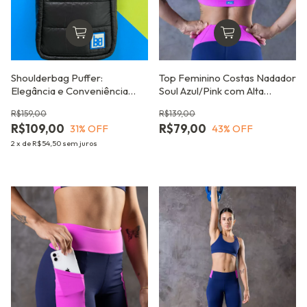
Shoulderbag Puffer:
Top Feminino Costas Nadador
Elegância e Conveniência
Soul Azul/Pink com Alta
para o Dia a Dia
Sustentação
R$159,00
R$139,00
R$109,00
R$79,00
31
% OFF
43
% OFF
2
x
de
R$54,50
sem juros