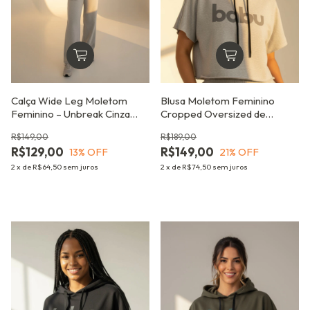
Calça Wide Leg Moletom
Blusa Moletom Feminino
Feminino – Unbreak Cinza
Cropped Oversized de
Mescla
Manga Curta com Capuz –
R$149,00
R$189,00
Unbreak Cinza
R$129,00
R$149,00
13
% OFF
21
% OFF
2
x
de
R$64,50
sem juros
2
x
de
R$74,50
sem juros