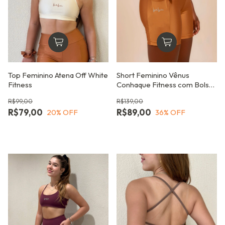
Top Feminino Atena Off White
Short Feminino Vênus
Fitness
Conhaque Fitness com Bolsos
Laterais e Zero
R$99,00
R$139,00
Transparência
R$79,00
R$89,00
20
% OFF
36
% OFF