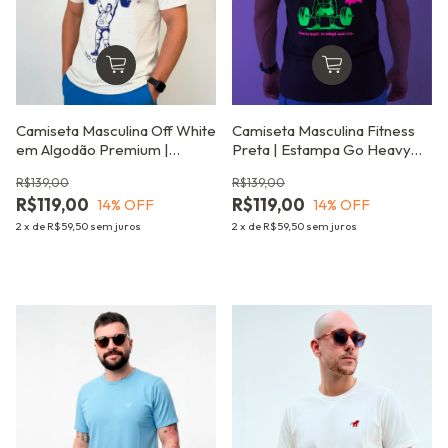
Camiseta Masculina Off White
Camiseta Masculina Fitness
em Algodão Premium |
Preta | Estampa Go Heavy
Estampa Retrô LPO
(Neon)
R$139,00
R$139,00
R$119,00
R$119,00
14
% OFF
14
% OFF
2
x
de
R$59,50
sem juros
2
x
de
R$59,50
sem juros