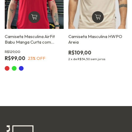
Camiseta Masculina AirFit
Camiseta Masculina HWPO
Babu Manga Curta com
Areia
Conforto Térmico
R$129,00
R$109,00
R$99,00
23
% OFF
2
x
de
R$54,50
sem juros