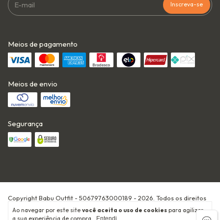
Meios de pagamento
Meios de envio
Segurança
Copyright Babu Outfit - 50679763000189 - 2026. Todos os direitos
reservados.
Ao navegar por este site
você aceita o uso de cookies
para agilizar
Criado com
por
a sua experiência de compra.
Entendi