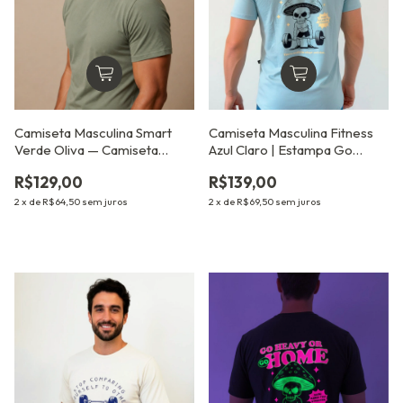
Camiseta Masculina Smart
Camiseta Masculina Fitness
Verde Oliva — Camiseta
Azul Claro | Estampa Go
Inteligente Antiodor que
Heavy
R$129,00
R$139,00
Desamassa no Corpo
2
x
de
R$64,50
sem juros
2
x
de
R$69,50
sem juros