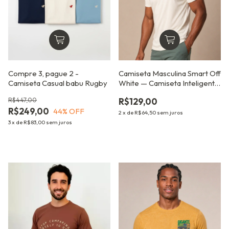
Compre 3, pague 2 -
Camiseta Masculina Smart Off
Camiseta Casual babu Rugby
White — Camiseta Inteligente
Antiodor que Desamassa no
R$447,00
R$129,00
Corpo
R$249,00
44
% OFF
2
x
de
R$64,50
sem juros
3
x
de
R$83,00
sem juros