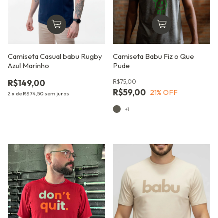
Camiseta Casual babu Rugby
Camiseta Babu Fiz o Que
Azul Marinho
Pude
R$149,00
R$75,00
R$59,00
21
% OFF
2
x
de
R$74,50
sem juros
+1