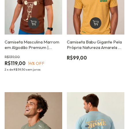
Camiseta Masculina Marrom
Camiseta Babu Gigante Pela
em Algodão Premium |
Própria Natureza Amarela —
Estampa Retrô LPO
Tecido Leve Secagem Rápida
R$139,00
R$99,00
Fitness Academia e Torcida
R$119,00
14
% OFF
Copa
2
x
de
R$59,50
sem juros