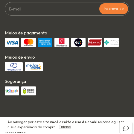
Meios de pagamento
Meios de envio
Segurança
Ao navegar por este site
você aceita o uso de cookies
para agilizar
Copyright Babu Outfit - 50679763000189 - 2026. Todos os direitos
a sua experiência de compra.
Entendi
reservados.