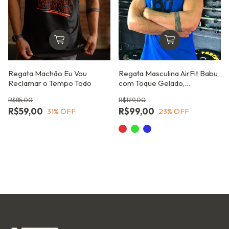
Regata Machão Eu Vou
Regata Masculina AirFit Babu
Reclamar o Tempo Todo
com Toque Gelado,
Performance Elevada e
R$85,00
R$129,00
Tecnologia Esportiva
R$59,00
R$99,00
31
% OFF
23
% OFF